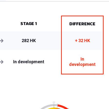
STAGE 1
DIFFERENCE
282 HK
+ 32 HK
In
In development
development