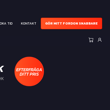
OKA TID
KONTAKT
GÖR MITT FORDON SNABBARE
K
EFTERFRÅGA
DITT PRIS
 HK