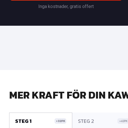
Inga kostnader, gratis offert
MER KRAFT FÖR DIN KA
STEG 1
STEG 2
+32PK
+42PK