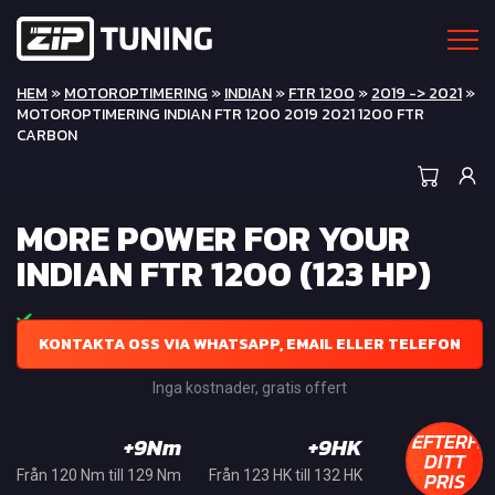
HEM
»
MOTOROPTIMERING
»
INDIAN
»
FTR 1200
»
2019 -> 2021
»
MOTOROPTIMERING INDIAN FTR 1200 2019 2021 1200 FTR
CARBON
MORE POWER FOR YOUR
INDIAN FTR 1200 (123 HP)
KONTAKTA OSS VIA WHATSAPP, EMAIL ELLER TELEFON
Inga kostnader, gratis offert
EFTERFR
+9Nm
+9HK
DITT
PRIS
Från 120 Nm till 129 Nm
Från 123 HK till 132 HK