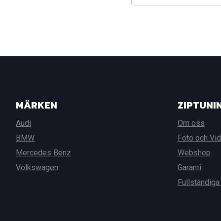
MÄRKEN
ZIPTUNI
Audi
Om oss
BMW
Foto och Vi
Mercedes Benz
Webshop
Volkswagen
Garanti
Fullständiga 