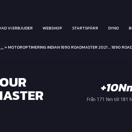
VAD VI ERBJUDER
WEBSHOP
STARTSPÄRR
DYNO
B
...
» MOTOROPTIMERING INDIAN 1890 ROADMASTER 2021 … 1890 RO
YOUR
+10N
MASTER
Från 171 Nm till 181