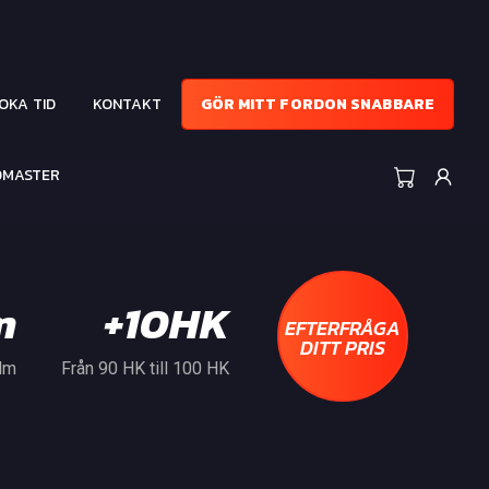
OKA TID
KONTAKT
GÖR MITT FORDON SNABBARE
ADMASTER
m
+10HK
EFTERFRÅGA
DITT PRIS
 Nm
Från 90 HK till 100 HK