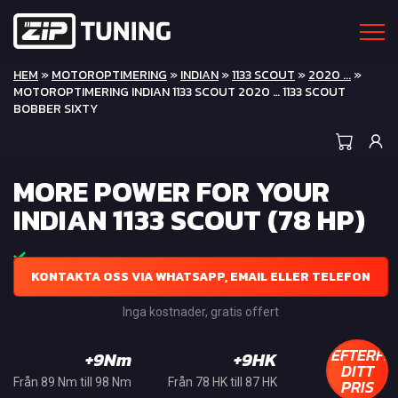
HEM
»
MOTOROPTIMERING
»
INDIAN
»
1133 SCOUT
»
2020 ...
»
MOTOROPTIMERING INDIAN 1133 SCOUT 2020 … 1133 SCOUT
BOBBER SIXTY
MORE POWER FOR YOUR
INDIAN 1133 SCOUT (78 HP)
KONTAKTA OSS VIA WHATSAPP, EMAIL ELLER TELEFON
Inga kostnader, gratis offert
EFTERFR
+9Nm
+9HK
DITT
PRIS
Från 89 Nm till 98 Nm
Från 78 HK till 87 HK