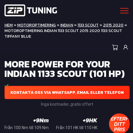
HEM
»
MOTOROPTIMERING
»
INDIAN
»
1133 SCOUT
»
2015 2020
»
MOTOROPTIMERING INDIAN 1133 SCOUT 2015 2020 1133 SCOUT
TIFFANY BLUE
MORE POWER FOR YOUR
INDIAN 1133 SCOUT (101 HP)
KONTAKTA OSS VIA WHATSAPP, EMAIL ELLER TELEFON
Inga kostnader, gratis offert
EFTERFR
+9Nm
+9HK
DITT
PRIS
Från 100 Nm till 109 Nm
Från 101 HK till 110 HK