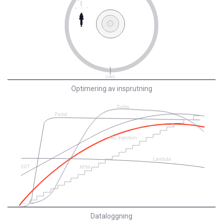
Optimering av insprutning
Dataloggning