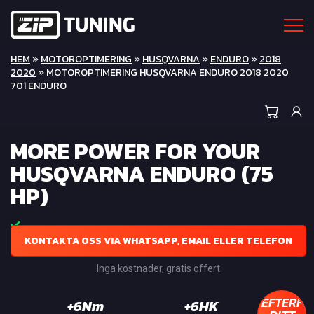
HEM
»
MOTOROPTIMERING
»
HUSQVARNA
»
ENDURO
»
2018
2020
» MOTOROPTIMERING HUSQVARNA ENDURO 2018 2020
701 ENDURO
MORE POWER FOR YOUR
HUSQVARNA ENDURO (75
HP)
KONTAKTA OSS VIA WHATSAPP, EMAIL ELLER TELEFON
Inga kostnader, gratis offert
EFTERFR
+6Nm
+6HK