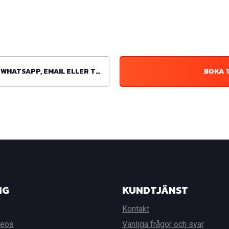
ATSAPP, EMAIL ELLER TELEFON
BOKA 
NG
KUNDTJÄNST
Kontakt
deos
Vanliga frågor och svar