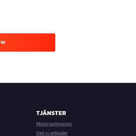
TID
TJÄNSTER
Motoroptimering
Vad vi erbjuder