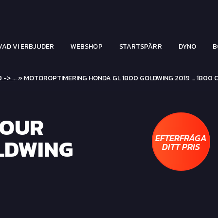
VAD VI ERBJUDER
WEBSHOP
STARTSPÄRR
DYNO
B
 -> ...
» MOTOROPTIMERING HONDA GL 1800 GOLDWING 2019 … 1800 
YOUR
EFTERFRÅGA
LDWING
DITT PRIS