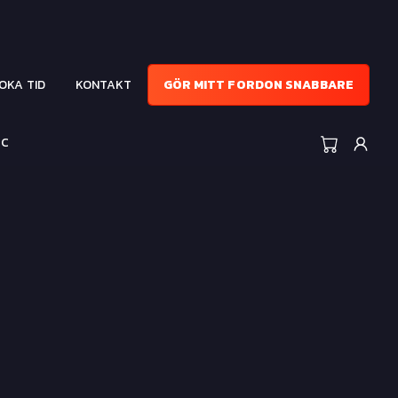
OKA TID
KONTAKT
GÖR MITT FORDON SNABBARE
CC