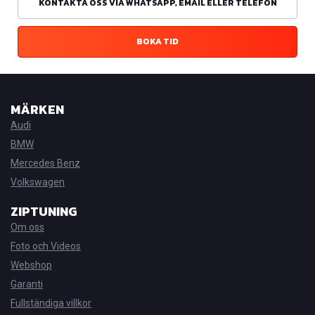
KONTAKTA OSS VIA WHATSAPP, EMAIL ELLER TELEFON
BOKA TID
MÄRKEN
Audi
BMW
Mercedes Benz
Volkswagen
ZIPTUNING
Om oss
Foto och Videos
Webshop
Garanti
Fullständiga villkor