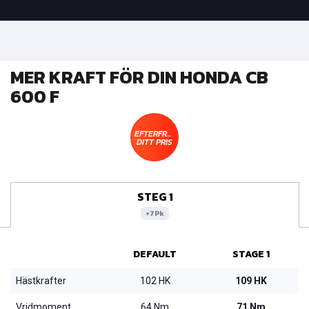
MER KRAFT FÖR DIN HONDA CB
600 F
EFTERFRÅGA
DITT PRIS
STEG 1
+7Pk
DEFAULT
STAGE 1
Hästkrafter
102 HK
109 HK
Vridmoment
64 Nm
71 Nm