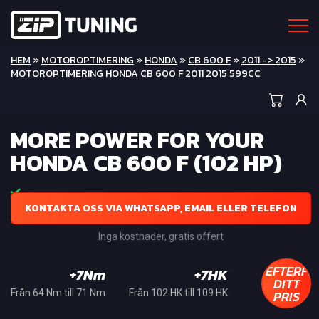
HEM
»
MOTOROPTIMERING
»
HONDA
»
CB 600 F
»
2011 -> 2015
»
MOTOROPTIMERING HONDA CB 600 F 2011 2015 599CC
MORE POWER FOR YOUR
HONDA CB 600 F (102 HP)
KONTAKTA OSS VIA WHATSAPP, EMAIL ELLER TELEFON
Inga kostnader, gratis offert
EFTERFR
+7Nm
+7HK
DITT
PRIS
Från 64 Nm till 71 Nm
Från 102 HK till 109 HK