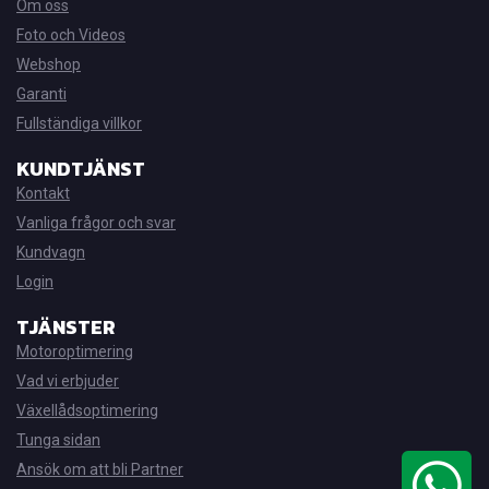
Om oss
Foto och Videos
Webshop
Garanti
Fullständiga villkor
KUNDTJÄNST
Kontakt
Vanliga frågor och svar
Kundvagn
Login
TJÄNSTER
Motoroptimering
Vad vi erbjuder
Växellådsoptimering
Tunga sidan
Ansök om att bli Partner