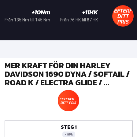
EFTERFR
+10Nm
+11HK
DITT
PRIS
Från 135 Nm till 145 Nm
Från 76 HK till 87 HK
MER KRAFT FÖR DIN HARLEY
DAVIDSON 1690 DYNA / SOFTAIL /
ROAD K / ELECTRA GLIDE / ...
EFTERFRÅGA
DITT PRIS
STEG 1
+11Pk