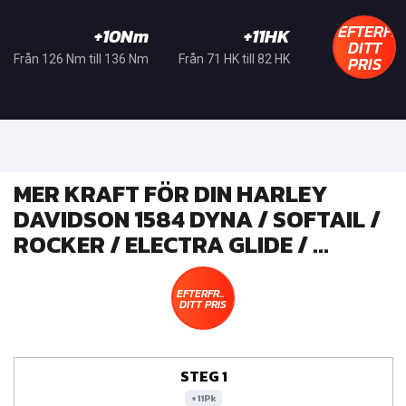
EFTERFR
+10Nm
+11HK
DITT
PRIS
Från 126 Nm till 136 Nm
Från 71 HK till 82 HK
MER KRAFT FÖR DIN HARLEY
DAVIDSON 1584 DYNA / SOFTAIL /
ROCKER / ELECTRA GLIDE / ...
EFTERFRÅGA
DITT PRIS
STEG 1
+11Pk