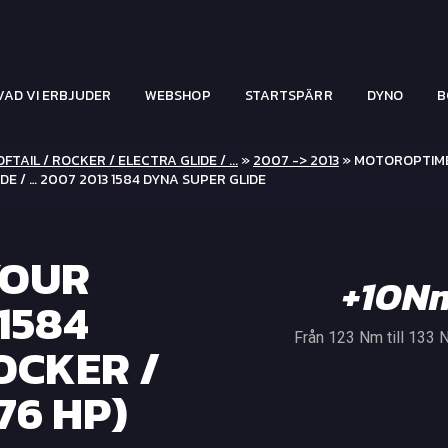
VAD VI ERBJUDER
WEBSHOP
STARTSPÄRR
DYNO
B
FTAIL / ROCKER / ELECTRA GLIDE / ...
»
2007 -> 2013
» MOTOROPTIM
DE / … 2007 2013 1584 DYNA SUPER GLIDE
YOUR
+10N
1584
Från 123 Nm till 133
OCKER /
(76 HP)