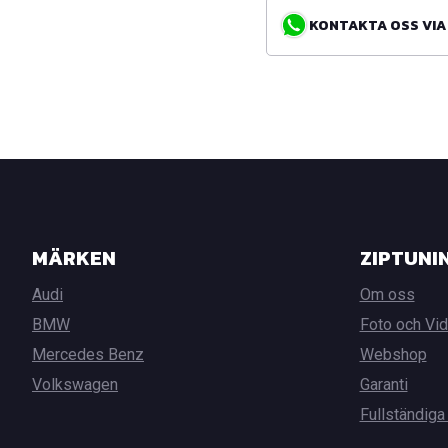
KONTAKTA OSS VIA WH
MÄRKEN
ZIPTUNI
Audi
Om oss
BMW
Foto och Vi
Mercedes Benz
Webshop
Volkswagen
Garanti
Fullständiga 