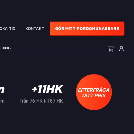
OKA TID
KONTAKT
GÖR MITT FORDON SNABBARE
ERING
m
+11HK
EFTERFRÅGA
DITT PRIS
 Nm
Från 76 HK till 87 HK