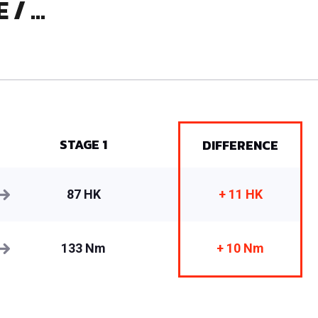
 ...
STAGE 1
DIFFERENCE
87 HK
+ 11 HK
133 Nm
+ 10 Nm