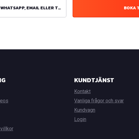
ATSAPP, EMAIL ELLER TELEFON
BOKA 
NG
KUNDTJÄNST
Kontakt
deos
Vanliga frågor och svar
Kundvagn
Login
villkor