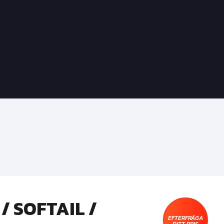
/ SOFTAIL /
EFTERFRÅGA
DITT PRIS