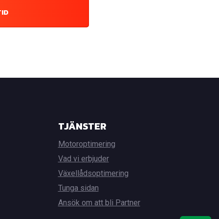
TID
TJÄNSTER
Motoroptimering
Vad vi erbjuder
Växellådsoptimering
Tunga sidan
Ansök om att bli Partner