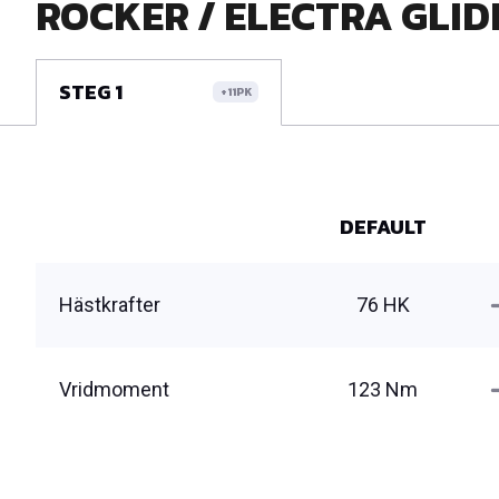
ROCKER / ELECTRA GLIDE /
STEG 1
+11PK
DEFAULT
Hästkrafter
76 HK
Vridmoment
123 Nm