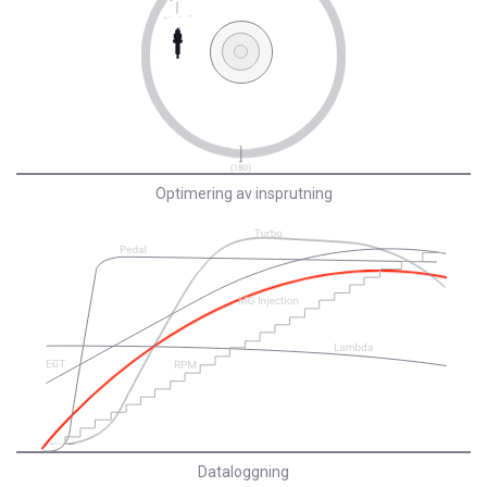
Optimering av insprutning
Dataloggning