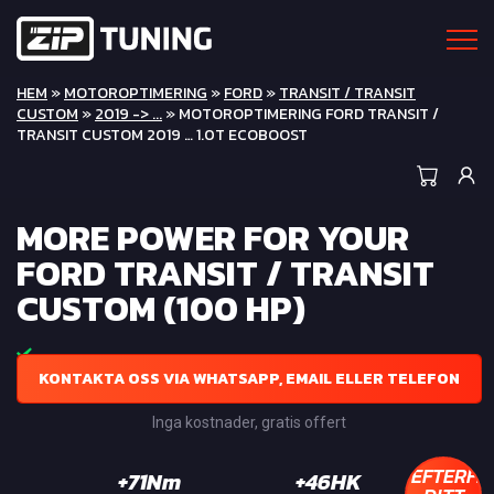
HEM
»
MOTOROPTIMERING
»
FORD
»
TRANSIT / TRANSIT
CUSTOM
»
2019 -> ...
» MOTOROPTIMERING FORD TRANSIT /
TRANSIT CUSTOM 2019 … 1.0T ECOBOOST
MORE POWER FOR YOUR
FORD TRANSIT / TRANSIT
CUSTOM (100 HP)
KONTAKTA OSS VIA WHATSAPP, EMAIL ELLER TELEFON
Inga kostnader, gratis offert
EFTERFR
+71Nm
+46HK