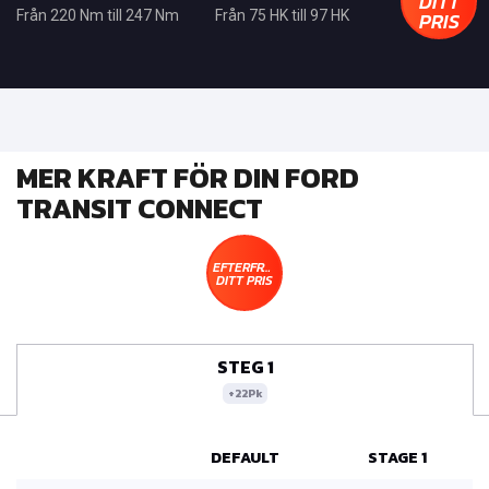
DITT
PRIS
Från 220 Nm till 247 Nm
Från 75 HK till 97 HK
MER KRAFT FÖR DIN FORD
TRANSIT CONNECT
EFTERFRÅGA
DITT PRIS
STEG 1
+22Pk
DEFAULT
STAGE 1