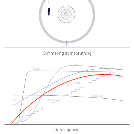
Optimering av insprutning
Dataloggning