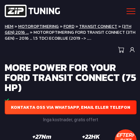
HEM
»
MOTOROPTIMERING
»
FORD
»
TRANSIT CONNECT
»
(3TH
GEN) 2016 ...
» MOTOROPTIMERING FORD TRANSIT CONNECT (3TH
GEN) – 2016 … 1.5 TDCI ECOBLUE (2019 -> …..
MORE POWER FOR YOUR
FORD TRANSIT CONNECT (75
HP)
KONTAKTA OSS VIA WHATSAPP, EMAIL ELLER TELEFON
Inga kostnader, gratis offert
EFTERFR
+27Nm
+22HK