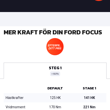
MER KRAFT FÖR DIN FORD FOCUS
EFTERFRÅGA
DITT PRIS
STEG 1
+16Pk
DEFAULT
STAGE 1
Hästkrafter
125 HK
141 HK
Vridmoment
170 Nm
221 Nm