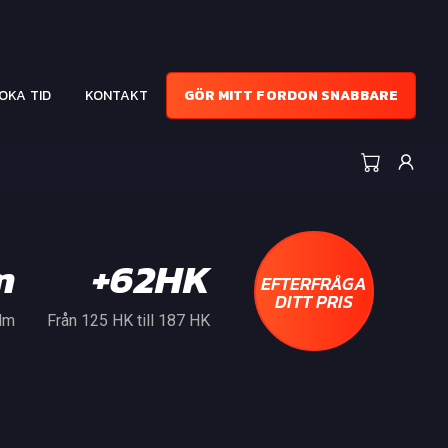
OKA TID
KONTAKT
GÖR MITT FORDON SNABBARE
m
+62HK
EFTERFRÅGA
DITT PRIS
 Nm
Från 125 HK till 187 HK