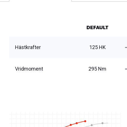
DEFAULT
Hästkrafter
125 HK
Vridmoment
295 Nm