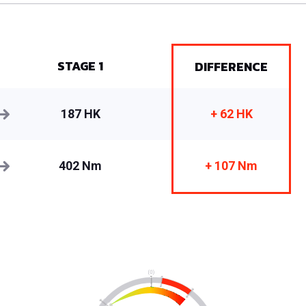
STAGE 1
DIFFERENCE
187 HK
+ 62 HK
402 Nm
+ 107 Nm