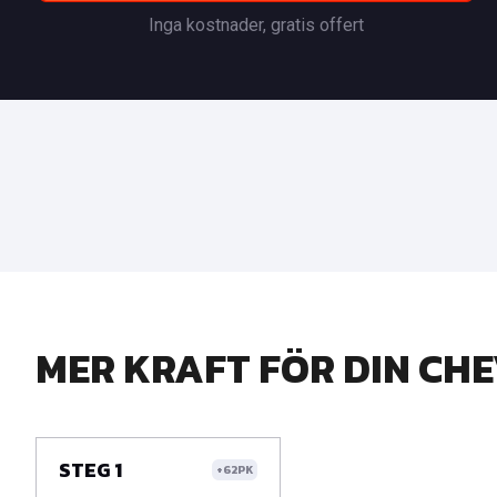
Inga kostnader, gratis offert
MER KRAFT FÖR DIN CH
STEG 1
+62PK