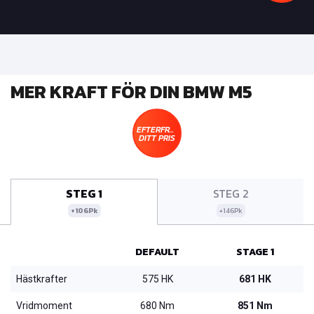
MER KRAFT FÖR DIN BMW M5
EFTERFRÅGA
DITT PRIS
STEG 1
STEG 2
+106Pk
+146Pk
DEFAULT
STAGE 1
Hästkrafter
575 HK
681 HK
Vridmoment
680 Nm
851 Nm