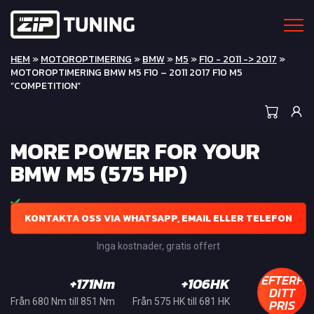
HEM
»
MOTOROPTIMERING
»
BMW
»
M5
»
F10 - 2011 -> 2017
»
MOTOROPTIMERING BMW M5 F10 – 2011 2017 F10 M5
”COMPETITION”
MORE POWER FOR YOUR
BMW M5 (575 HP)
KONTAKTA OSS VIA WHATSAPP, EMAIL ELLER TELEFON
Inga kostnader, gratis offert
EFTERFR
+171Nm
+106HK
DITT
PRIS
Från 680 Nm till 851 Nm
Från 575 HK till 681 HK