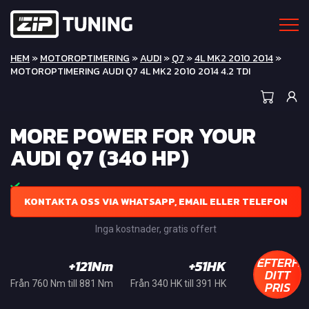
HEM
»
MOTOROPTIMERING
»
AUDI
»
Q7
»
4L MK2 2010 2014
»
MOTOROPTIMERING AUDI Q7 4L MK2 2010 2014 4.2 TDI
MORE POWER FOR YOUR
AUDI Q7 (340 HP)
KONTAKTA OSS VIA WHATSAPP, EMAIL ELLER TELEFON
Inga kostnader, gratis offert
EFTERFR
+121Nm
+51HK
DITT
PRIS
Från 760 Nm till 881 Nm
Från 340 HK till 391 HK