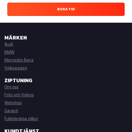
BOKA TID
MÄRKEN
Audi
BMW
Mercedes Benz
Volkswagen
ZIPTUNING
Om oss
Foto och Videos
Webshop
Garanti
Fullständiga villkor
KUNDTJÄNST