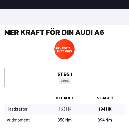
MER KRAFT FÖR DIN AUDI A6
EFTERFRÅGA
DITT PRIS
STEG 1
+31Pk
DEFAULT
STAGE 1
Hästkrafter
163 HK
194 HK
Vridmoment
350 Nm
394 Nm