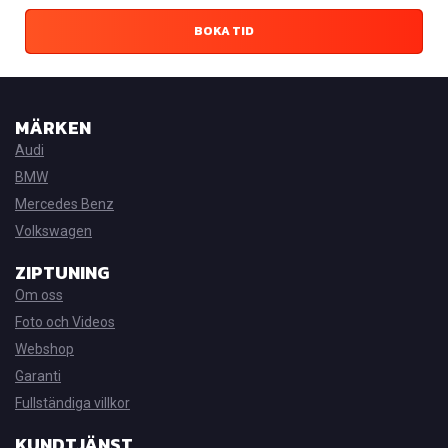
BOKA TID
MÄRKEN
Audi
BMW
Mercedes Benz
Volkswagen
ZIPTUNING
Om oss
Foto och Videos
Webshop
Garanti
Fullständiga villkor
KUNDTJÄNST