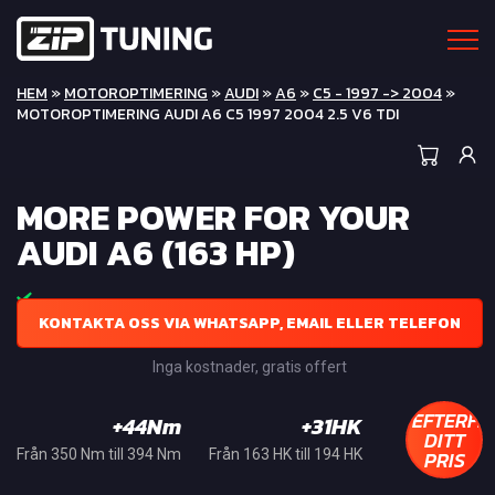
HEM
»
MOTOROPTIMERING
»
AUDI
»
A6
»
C5 - 1997 -> 2004
»
MOTOROPTIMERING AUDI A6 C5 1997 2004 2.5 V6 TDI
MORE POWER FOR YOUR
AUDI A6 (163 HP)
KONTAKTA OSS VIA WHATSAPP, EMAIL ELLER TELEFON
Inga kostnader, gratis offert
EFTERFR
+44Nm
+31HK
DITT
PRIS
Från 350 Nm till 394 Nm
Från 163 HK till 194 HK