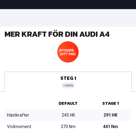
MER KRAFT FÖR DIN AUDI A4
EFTERFRÅGA
DITT PRIS
STEG 1
+46Pk
DEFAULT
STAGE 1
Hästkrafter
245 HK
291 HK
Vridmoment
370 Nm
441 Nm