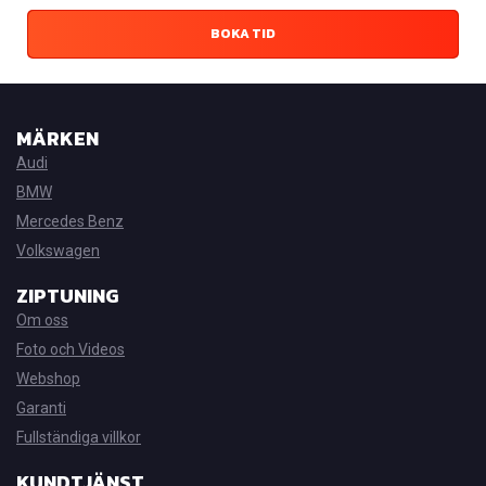
BOKA TID
MÄRKEN
Audi
BMW
Mercedes Benz
Volkswagen
ZIPTUNING
Om oss
Foto och Videos
Webshop
Garanti
Fullständiga villkor
KUNDTJÄNST