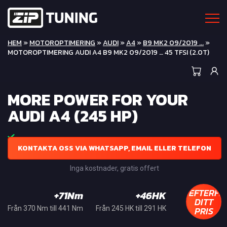
HEM
»
MOTOROPTIMERING
»
AUDI
»
A4
»
B9 MK2 09/2019 ...
»
MOTOROPTIMERING AUDI A4 B9 MK2 09/2019 … 45 TFSI (2.0T)
MORE POWER FOR YOUR
AUDI A4 (245 HP)
KONTAKTA OSS VIA WHATSAPP, EMAIL ELLER TELEFON
Inga kostnader, gratis offert
EFTERFR
+71Nm
+46HK
DITT
PRIS
Från 370 Nm till 441 Nm
Från 245 HK till 291 HK