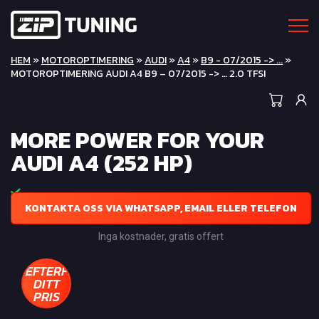
HEM
»
MOTOROPTIMERING
»
AUDI
»
A4
»
B9 - 07/2015 -> ...
»
MOTOROPTIMERING AUDI A4 B9 – 07/2015 -> … 2.0 TFSI
MORE POWER FOR YOUR
AUDI A4 (252 HP)
KONTAKTA OSS VIA WHATSAPP, EMAIL ELLER TELEFON
Inga kostnader, gratis offert
EFTERFRÅGA
DITT
PRIS