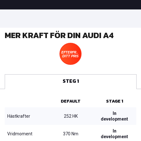
MER KRAFT FÖR DIN AUDI A4
EFTERFRÅGA
DITT PRIS
STEG 1
DEFAULT
STAGE 1
In
Hästkrafter
252 HK
development
In
Vridmoment
370 Nm
development