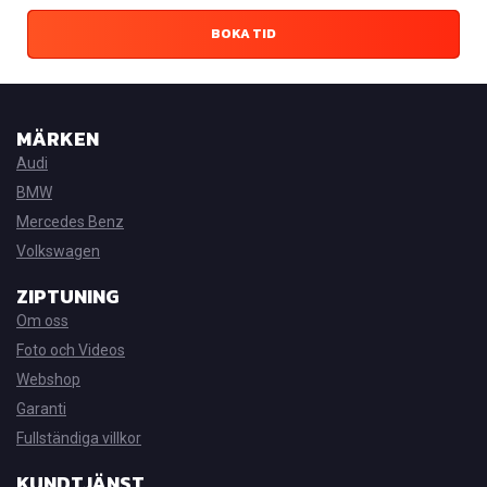
BOKA TID
MÄRKEN
Audi
BMW
Mercedes Benz
Volkswagen
ZIPTUNING
Om oss
Foto och Videos
Webshop
Garanti
Fullständiga villkor
KUNDTJÄNST