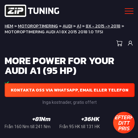
HEM
»
MOTOROPTIMERING
»
AUDI
»
A1
»
8X - 2015 -> 2018
»
MOTOROPTIMERING AUDI A1 8X 2015 2018 1.0 TFSI
MORE POWER FOR YOUR
AUDI A1 (95 HP)
KONTAKTA OSS VIA WHATSAPP, EMAIL ELLER TELEFON
Inga kostnader, gratis offert
EFTERFR
+81Nm
+36HK
DITT
PRIS
Från 160 Nm till 241 Nm
Från 95 HK till 131 HK