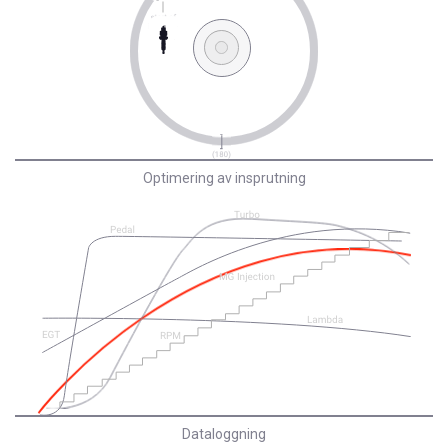
Optimering av insprutning
Dataloggning