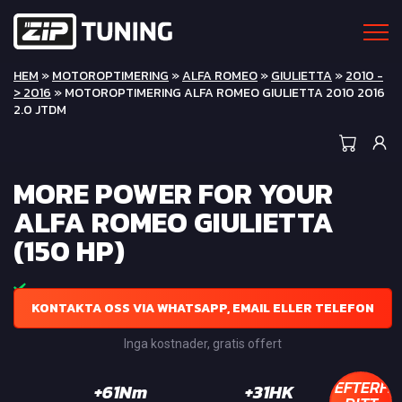
HEM
»
MOTOROPTIMERING
»
ALFA ROMEO
»
GIULIETTA
»
2010 -
> 2016
» MOTOROPTIMERING ALFA ROMEO GIULIETTA 2010 2016
2.0 JTDM
MORE POWER FOR YOUR
ALFA ROMEO GIULIETTA
(150 HP)
KONTAKTA OSS VIA WHATSAPP, EMAIL ELLER TELEFON
Inga kostnader, gratis offert
EFTERFR
+61Nm
+31HK