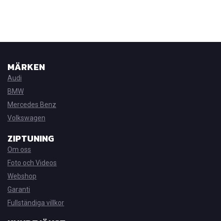
MÄRKEN
Audi
BMW
Mercedes Benz
Volkswagen
ZIPTUNING
Om oss
Foto och Videos
Webshop
Garanti
Fullständiga villkor