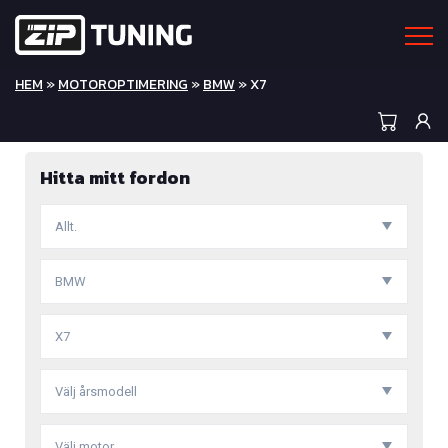
HEM
»
MOTOROPTIMERING
»
BMW
» X7
Hitta mitt fordon
Allt.
BMW
X7
Välj årsmodell
Välj motor