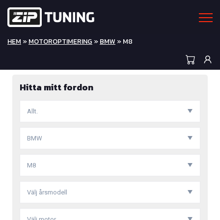
HEM
»
MOTOROPTIMERING
»
BMW
» M8
Hitta mitt fordon
Allt.
BMW
M8
Välj årsmodell
Välj motor