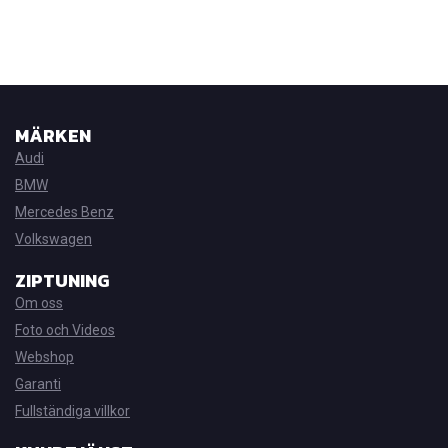
MÄRKEN
Audi
BMW
Mercedes Benz
Volkswagen
ZIPTUNING
Om oss
Foto och Videos
Webshop
Garanti
Fullständiga villkor