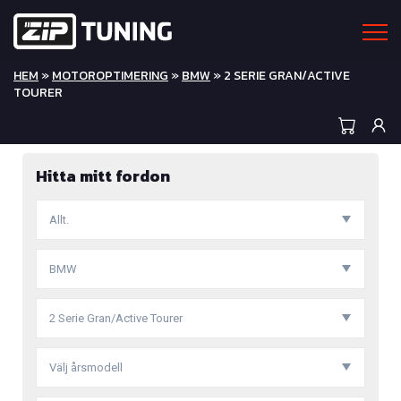
HEM
»
MOTOROPTIMERING
»
BMW
» 2 SERIE GRAN/ACTIVE
TOURER
Hitta mitt fordon
Allt.
BMW
2 Serie Gran/Active Tourer
Välj årsmodell