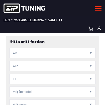
HEM
»
MOTOROPTIMERING
»
AUDI
» TT
Hitta mitt fordon
Allt.
Audi
TT
Välj årsmodell
Välj motor