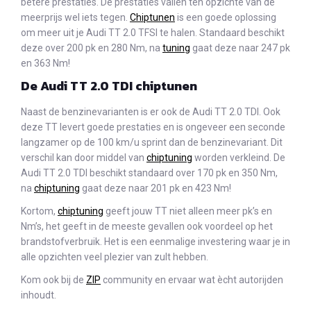
betere prestaties. De prestaties vallen ten opzichte van de
meerprijs wel iets tegen.
Chiptunen
is een goede oplossing
om meer uit je Audi TT 2.0 TFSI te halen. Standaard beschikt
deze over 200 pk en 280 Nm, na
tuning
gaat deze naar 247 pk
en 363 Nm!
De Audi TT 2.0 TDI chiptunen
Naast de benzinevarianten is er ook de Audi TT 2.0 TDI. Ook
deze TT levert goede prestaties en is ongeveer een seconde
langzamer op de 100 km/u sprint dan de benzinevariant. Dit
verschil kan door middel van
chiptuning
worden verkleind. De
Audi TT 2.0 TDI beschikt standaard over 170 pk en 350 Nm,
na
chiptuning
gaat deze naar 201 pk en 423 Nm!
Kortom,
chiptuning
geeft jouw TT niet alleen meer pk’s en
Nm’s, het geeft in de meeste gevallen ook voordeel op het
brandstofverbruik. Het is een eenmalige investering waar je in
alle opzichten veel plezier van zult hebben.
Kom ook bij de
ZIP
community en ervaar wat ècht autorijden
inhoudt.