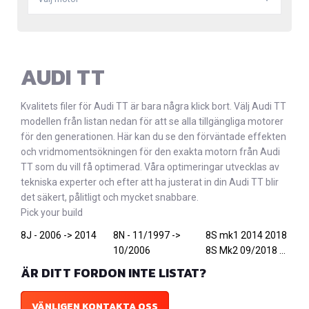
AUDI TT
Kvalitets filer för Audi TT är bara några klick bort. Välj Audi TT
modellen från listan nedan för att se alla tillgängliga motorer
för den generationen. Här kan du se den förväntade effekten
och vridmomentsökningen för den exakta motorn från Audi
TT som du vill få optimerad. Våra optimeringar utvecklas av
tekniska experter och efter att ha justerat in din Audi TT blir
det säkert, pålitligt och mycket snabbare.
Pick your build
8J - 2006 -> 2014
8N - 11/1997 ->
8S mk1 2014 2018
10/2006
8S Mk2 09/2018 ...
ÄR DITT FORDON INTE LISTAT?
VÄNLIGEN KONTAKTA OSS