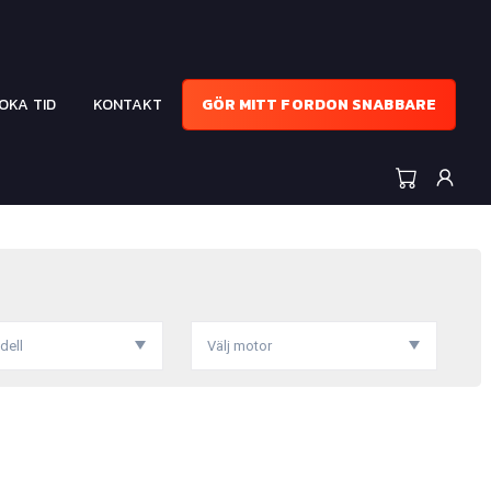
OKA TID
KONTAKT
GÖR MITT FORDON SNABBARE
dell
Välj motor