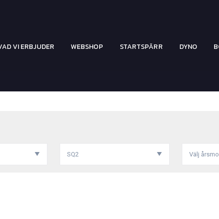
VAD VI ERBJUDER
WEBSHOP
STARTSPÄRR
DYNO
B
SQ2
Välj årsmo