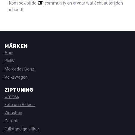
Kom ook bij de
ZIP
community en ervaar wat ècht autorijden
inhoudt.
MÄRKEN
Audi
BMW
Mercedes Benz
Volkswagen
ZIPTUNING
Om oss
Foto och Videos
Webshop
Garanti
Fullständiga villkor