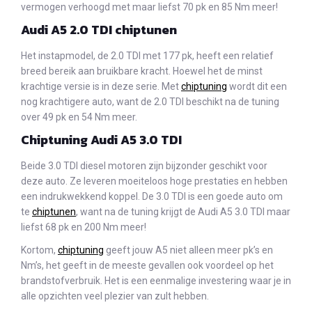
vermogen verhoogd met maar liefst 70 pk en 85 Nm meer!
Audi A5 2.0 TDI chiptunen
Het instapmodel, de 2.0 TDI met 177 pk, heeft een relatief
breed bereik aan bruikbare kracht. Hoewel het de minst
krachtige versie is in deze serie. Met
chiptuning
wordt dit een
nog krachtigere auto, want de 2.0 TDI beschikt na de tuning
over 49 pk en 54 Nm meer.
Chiptuning Audi A5 3.0 TDI
Beide 3.0 TDI diesel motoren zijn bijzonder geschikt voor
deze auto. Ze leveren moeiteloos hoge prestaties en hebben
een indrukwekkend koppel. De 3.0 TDI is een goede auto om
te
chiptunen
, want na de tuning krijgt de Audi A5 3.0 TDI maar
liefst 68 pk en 200 Nm meer!
Kortom,
chiptuning
geeft jouw A5 niet alleen meer pk’s en
Nm’s, het geeft in de meeste gevallen ook voordeel op het
brandstofverbruik. Het is een eenmalige investering waar je in
alle opzichten veel plezier van zult hebben.