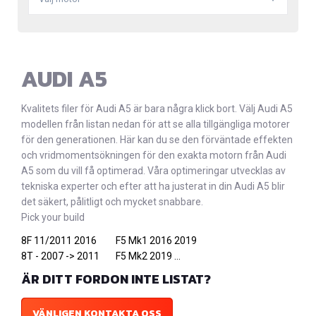
AUDI A5
Kvalitets filer för Audi A5 är bara några klick bort. Välj Audi A5
modellen från listan nedan för att se alla tillgängliga motorer
för den generationen. Här kan du se den förväntade effekten
och vridmomentsökningen för den exakta motorn från Audi
A5 som du vill få optimerad. Våra optimeringar utvecklas av
tekniska experter och efter att ha justerat in din Audi A5 blir
det säkert, pålitligt och mycket snabbare.
Pick your build
8F 11/2011 2016
F5 Mk1 2016 2019
8T - 2007 -> 2011
F5 Mk2 2019 ...
ÄR DITT FORDON INTE LISTAT?
VÄNLIGEN KONTAKTA OSS