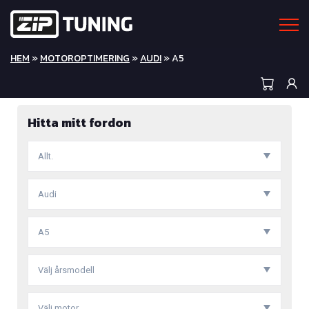
HEM
»
MOTOROPTIMERING
»
AUDI
» A5
Hitta mitt fordon
Allt.
Audi
A5
Välj årsmodell
Välj motor