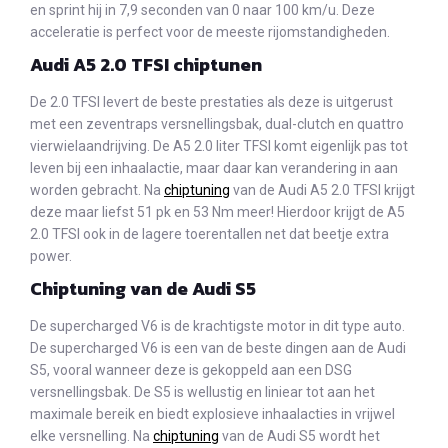
en sprint hij in 7,9 seconden van 0 naar 100 km/u. Deze
acceleratie is perfect voor de meeste rijomstandigheden.
Audi A5 2.0 TFSI chiptunen
De 2.0 TFSI levert de beste prestaties als deze is uitgerust
met een zeventraps versnellingsbak, dual-clutch en quattro
vierwielaandrijving. De A5 2.0 liter TFSI komt eigenlijk pas tot
leven bij een inhaalactie, maar daar kan verandering in aan
worden gebracht. Na
chiptuning
van de Audi A5 2.0 TFSI krijgt
deze maar liefst 51 pk en 53 Nm meer! Hierdoor krijgt de A5
2.0 TFSI ook in de lagere toerentallen net dat beetje extra
power.
Chiptuning van de Audi S5
De supercharged V6 is de krachtigste motor in dit type auto.
De supercharged V6 is een van de beste dingen aan de Audi
S5, vooral wanneer deze is gekoppeld aan een DSG
versnellingsbak. De S5 is wellustig en liniear tot aan het
maximale bereik en biedt explosieve inhaalacties in vrijwel
elke versnelling. Na
chiptuning
van de Audi S5 wordt het