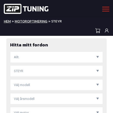
HEM
»
MOTOROPTIMERING
» STEYR
Hitta mitt fordon
Allt.
STEYR
Välj modell
Välj årsmodell
Välj motor