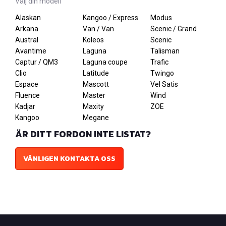
Välj din modell
Alaskan
Kangoo / Express
Modus
Arkana
Van / Van
Scenic / Grand
Austral
Koleos
Scenic
Avantime
Laguna
Talisman
Captur / QM3
Laguna coupe
Trafic
Clio
Latitude
Twingo
Espace
Mascott
Vel Satis
Fluence
Master
Wind
Kadjar
Maxity
ZOE
Kangoo
Megane
ÄR DITT FORDON INTE LISTAT?
VÄNLIGEN KONTAKTA OSS