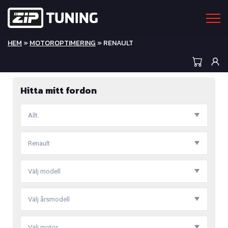
HEM
»
MOTOROPTIMERING
» RENAULT
Hitta mitt fordon
Allt.
Renault
Välj modell
Välj årsmodell
Välj motor