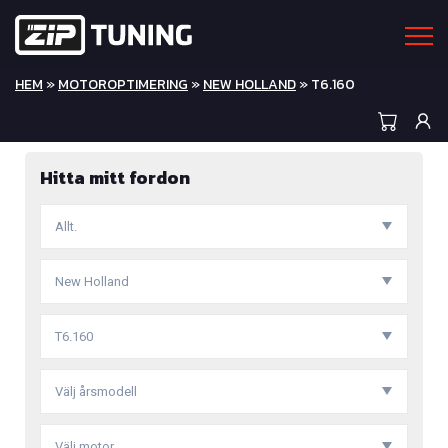
HEM
»
MOTOROPTIMERING
»
NEW HOLLAND
» T6.160
Hitta mitt fordon
Allt.
New Holland
T6.160
Välj årsmodell
Välj motor