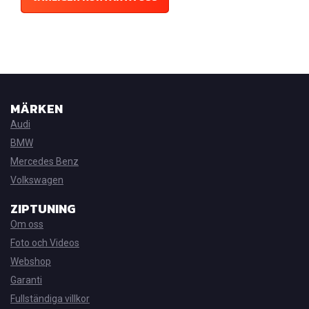
MÄRKEN
Audi
BMW
Mercedes Benz
Volkswagen
ZIPTUNING
Om oss
Foto och Videos
Webshop
Garanti
Fullständiga villkor