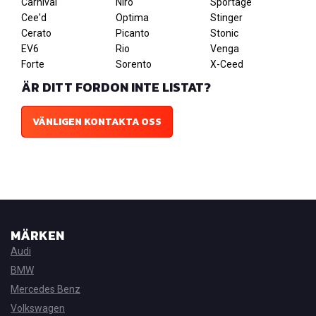
Carnival
Niro
Sportage
Cee'd
Optima
Stinger
Cerato
Picanto
Stonic
EV6
Rio
Venga
Forte
Sorento
X-Ceed
ÄR DITT FORDON INTE LISTAT?
VÄNLIGEN KONTAKTA OSS
MÄRKEN
Audi
BMW
Mercedes Benz
Volkswagen