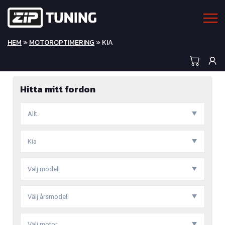
HEM
»
MOTOROPTIMERING
» KIA
Hitta mitt fordon
Allt.
Kia
Välj modell
Välj årsmodell
Välj motor