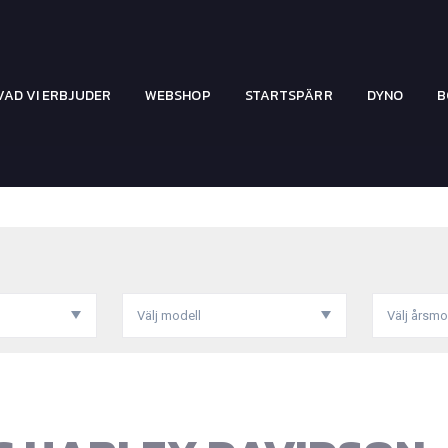
VAD VI ERBJUDER
WEBSHOP
STARTSPÄRR
DYNO
B
Välj modell
Välj årsmo