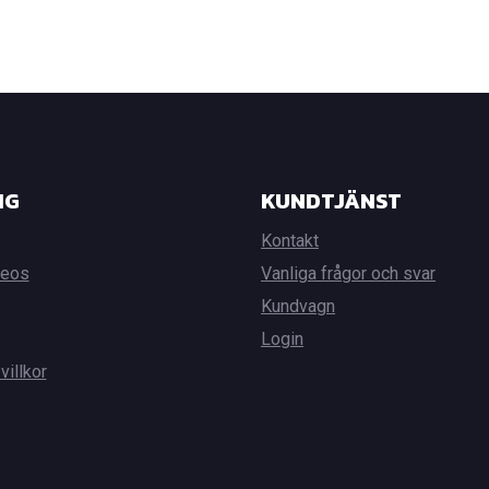
NG
KUNDTJÄNST
Kontakt
deos
Vanliga frågor och svar
Kundvagn
Login
villkor