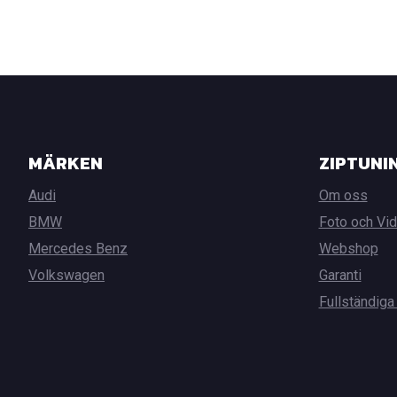
MÄRKEN
ZIPTUNI
Audi
Om oss
BMW
Foto och Vi
Mercedes Benz
Webshop
Volkswagen
Garanti
Fullständiga 