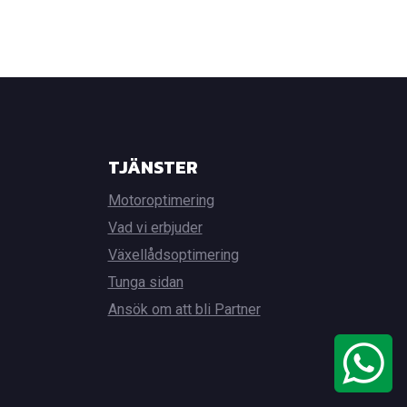
TJÄNSTER
Motoroptimering
Vad vi erbjuder
Växellådsoptimering
Tunga sidan
Ansök om att bli Partner