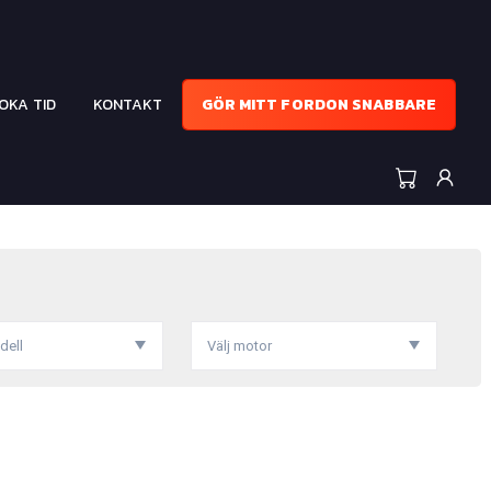
OKA TID
KONTAKT
GÖR MITT FORDON SNABBARE
dell
Välj motor