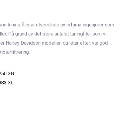
son tuning filer är utvecklade av erfarna ingenjörer som
r. På grund av det stora antalet tuningfiler som vi
ser Harley Davidson modellen du letar efter, var god
otorfiltrering.
750 XG
883 XL