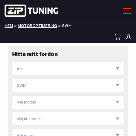
HEM
»
MOTOROPTIMERING
» GWM
Hitta mitt fordon
Allt.
GWM
Välj modell
Välj årsmodell
Välj motor